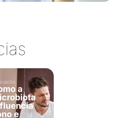
cias
BETES
IMUNIDADE
icrobiota
Beta-
testinal e
Glucanas:
ontrole
Benefícios
licêmico
para