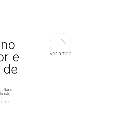
 no
or e
Ver artigo
 de
ilíbrio
do não
 mas
-estar