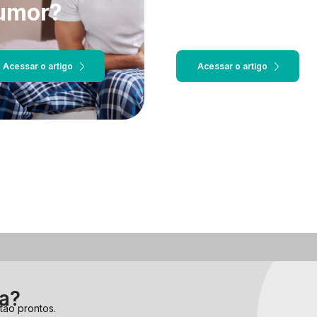
Intestino e
Imunidade
Acessar o artigo
Acessar o artigo
Conheç
da?
tão prontos.