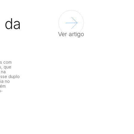
 da
Ver artigo
os com
s, que
 na
 Esse duplo
ia no
bém
o-