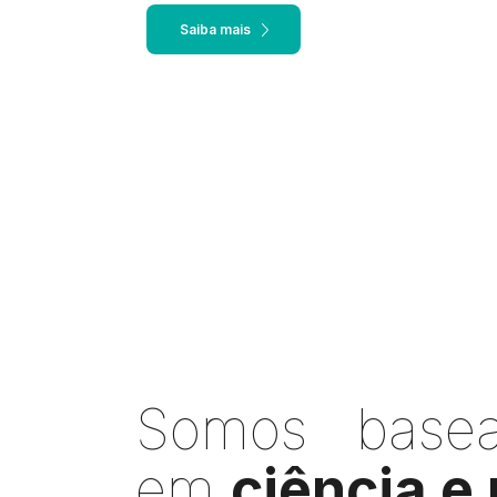
Somos base
em
ciência e