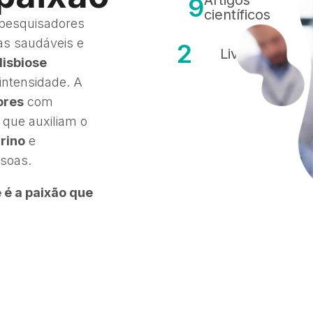
Artigos
9
científicos
 pesquisadores
s saudáveis e
2
Livros
disbiose
intensidade. A
ores
com
 que auxiliam o
rino
e
essoas.
 é a paixão que