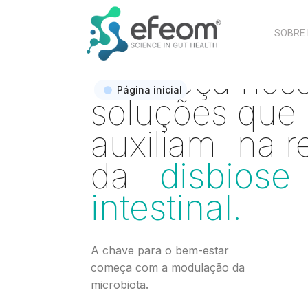
SOBRE
Nós não
Página inicial
queremos
qu
você adoeça.
Proteja sua saúde a partir do
intestino com os produtos Efeom.
Saiba mais