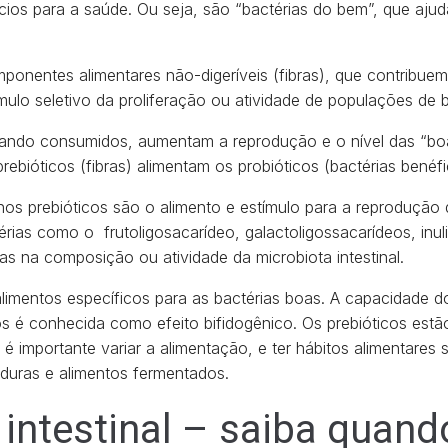
os para a saúde. Ou seja, são “bactérias do bem”, que ajuda
ponentes alimentares não-digeríveis (fibras), que contribue
ulo seletivo da proliferação ou atividade de populações de 
quando consumidos, aumentam a reprodução e o nível das “boa
prebióticos (fibras) alimentam os probióticos (bactérias benéf
 nos prebióticos são o alimento e estímulo para a reprodução
érias como o fruto­ligosacarídeo, galactoligossacarídeos, inul
 na composição ou atividade da microbiota intestinal.
limentos específicos para as bactérias boas. A capacidade dos
s é conhecida como efeito bifidogênico. Os prebióticos estã
o é importante variar a alimentação, e ter hábitos alimentares
rduras e alimentos fermentados.
intestinal – saiba quand