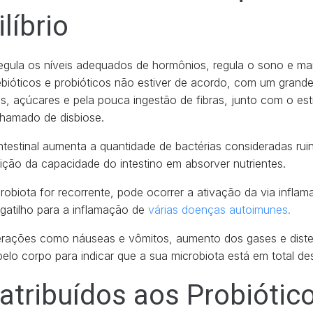
líbrio
egula os níveis adequados de hormônios, regula o sono e ma
ebióticos e probióticos não estiver de acordo, com um gran
as, açúcares e pela pouca ingestão de fibras, junto com o est
chamado de disbiose.
intestinal aumenta a quantidade de bactérias consideradas ru
uição da capacidade do intestino em absorver nutrientes.
robiota for recorrente, pode ocorrer a ativação da via inflama
gatilho para a inflamação de
várias doenças autoimunes.
terações como náuseas e vômitos, aumento dos gases e dist
pelo corpo para indicar que a sua microbiota está em total dese
 atribuídos aos Probiótic