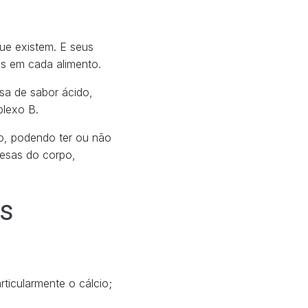
que existem. E seus
es em cada alimento.
sa de sabor ácido,
plexo B.
o, podendo ter ou não
fesas do corpo,
os
ticularmente o cálcio;