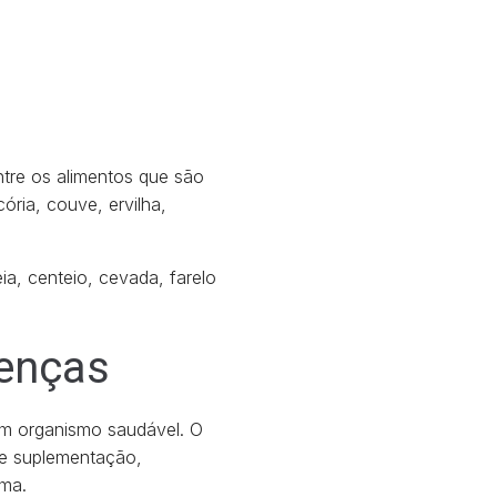
ntre os alimentos que são
ória, couve, ervilha,
a, centeio, cevada, farelo
oenças
um organismo saudável. O
de suplementação,
oma.