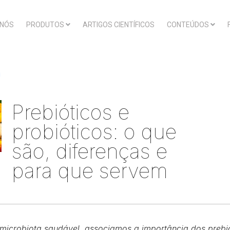
 NÓS
PRODUTOS
ARTIGOS CIENTÍFICOS
CONTEÚDOS
Prebióticos e
probióticos: o que
são, diferenças e
para que servem
crobiota saudável, associamos a importância dos prebiót