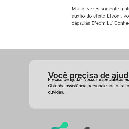
Muitas vezes somente a ali
auxílio do efeito Efeom, v
cápsulas Efeom LL1.Conhe
Você precisa de aju
Preciso de ajuda? Nossos especialistas es
Obtenha assistência personalizada para t
dúvidas.