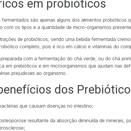
ricos em probióticos
tes fermentados são apenas alguns dos alimentos probióticos 
do com os tipos e a quantidade de micro-organismos present
entrações de probióticos, sendo uma bebida fermentada cremo
obiótico completo, pois é rico em cálcio e vitaminas do com
preparada com a fermentação do chá verde, ou do chá pret
ica em prebióticos e em microorganismos que ajudam nas de
ias prejudiciais ao organismo.
benefícios dos Prebiótic
bactérias que causam doenças no intestino;
osteoporose resultante da absorção diminuída de minerais, par
erosclerose;