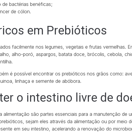
 de bactérias benéficas;
ncer de cólon.
ricos em Prebióticos
ados facilmente nos legumes, vegetais e frutas vermelhas. E
alho, alho-poró, aspargos, batata doce, brócolis, cebola, chic
ntilha.
ém é possível encontrar os prebióticos nos grãos como: avei
 quinoa, linhaça e semente de abóbora.
r o intestino livre de d
oa alimentação são partes essenciais para a manutenção de 
prebióticos, sejam eles através da alimentação ou por meio 
esente em seu intestino, acelerando a renovação do microbi