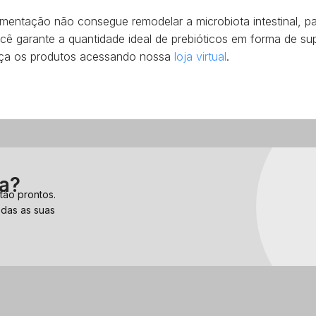
mentação não consegue remodelar a microbiota intestinal, pa
ocê garante a quantidade ideal de prebióticos em forma de s
ça os produtos acessando nossa
loja virtual
.
Conheç
da?
tão prontos.
odas as suas