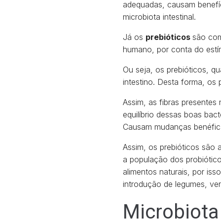
adequadas, causam benefíci
microbiota intestinal.
Já os
prebióticos
são com
humano, por conta do estím
Ou seja, os prebióticos, 
intestino. Desta forma, os 
Assim, as fibras presentes
equilíbrio dessas boas bact
Causam mudanças benéficas
Assim, os prebióticos são a
a população dos probiótico
alimentos naturais, por iss
introdução de legumes, ve
Microbiota 