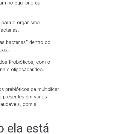
m no equilíbrio da
m para o organismo
bactérias.
s bactérias” dentro do
icas).
 dos Probióticos, com o
ina e oligosacarídeo.
 prebióticos de multiplicar
o presentes em vários
 saudáveis, com a
o ela está