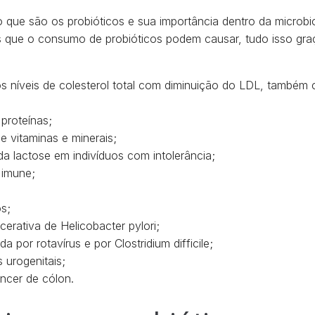
que são os probióticos e sua importância dentro da microbio
s que o consumo de probióticos podem causar, tudo isso g
dos níveis de colesterol total com diminuição do LDL, també
proteínas;
 vitaminas e minerais;
a lactose em indivíduos com intolerância;
 imune;
os;
cerativa de Helicobacter pylori;
da por rotavírus e por Clostridium difficile;
 urogenitais;
ncer de cólon.