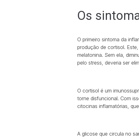
Os sintom
O primeiro sintoma da inf
produção de cortisol. Este,
melatonina. Sem ela, dimin
pelo stress, deveria ser eli
O cortisol é um imunossupr
torne disfuncional. Com is
citocinas inflamatórias, qu
A glicose que circula no sa