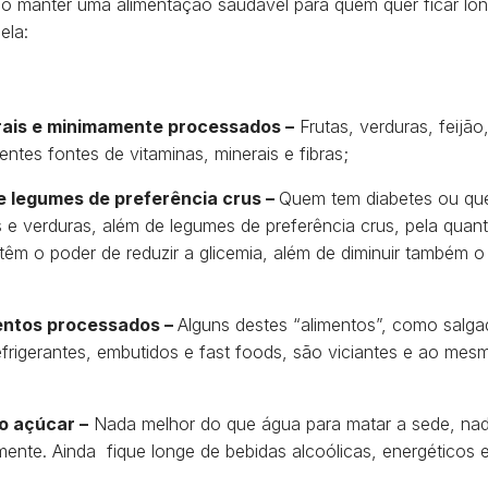
o manter uma alimentação saudável para quem quer ficar lo
ela:
rais e minimamente processados –
Frutas, verduras, feijão
ntes fontes de vitaminas, minerais e fibras;
 e legumes de preferência crus –
Quem tem diabetes ou que
s e verduras, além de legumes de preferência crus, pela quant
têm o poder de reduzir a glicemia, além de diminuir também o
.
entos processados –
Alguns destes “alimentos”, como salga
refrigerantes, embutidos e fast foods, são viciantes e ao me
o açúcar –
Nada melhor do que água para matar a sede, nada
lmente. Ainda fique longe de bebidas alcoólicas, energéticos 