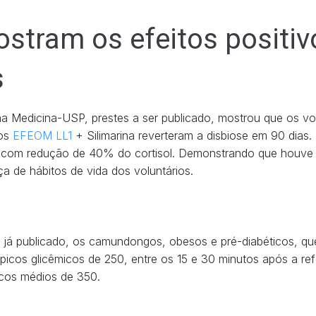
stram os efeitos positiv
s
 na Medicina-USP, prestes a ser publicado, mostrou que os v
cos
EFEOM LL1
+ Silimarina reverteram a disbiose em 90 dias. 
 com redução de 40% do cortisol. Demonstrando que houve 
 de hábitos de vida dos voluntários.
co, já publicado, os camundongos, obesos e pré-diabéticos,
 picos glicêmicos de 250, entre os 15 e 30 minutos após a re
icos médios de 350.