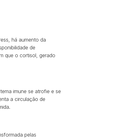
tress, há aumento da
sponibilidade de
m que o cortisol, gerado
tema imune se atrofie e se
enta a circulação de
mida.
ansformada pelas