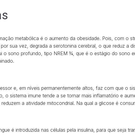
as
lamação metabólica é o aumento da obesidade. Pois, com o s
 por sua vez, degrada a serotonina cerebral, o que reduz a di
ui o sono profundo, tipo NREM ¾, que é o estágio do sono e
minado.
essor e, em níveis permanentemente altos, faz com que o sis
so, o sistema imune tende a se tornar mais inflamatório e aum
e reduzem a atividade mitocondrial. Na qual a glicose é consu
ngue é introduzida nas células pela insulina, para que seja tr