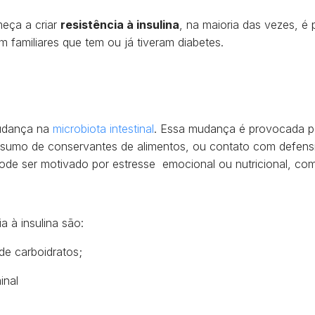
eça a criar
resistência à insulina
, na maioria das vezes, é
m familiares que tem ou já tiveram diabetes.
udança na
microbiota intestinal
. Essa mudança é provocada pe
nsumo de conservantes de alimentos, ou contato com defensi
de ser motivado por estresse emocional ou nutricional, como
a à insulina são:
e carboidratos;
inal