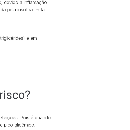
s, devido a inflamação
a pela insulina. Esta
iglicérides) e em
risco?
efeições. Pois é quando
 pico glicêmico.