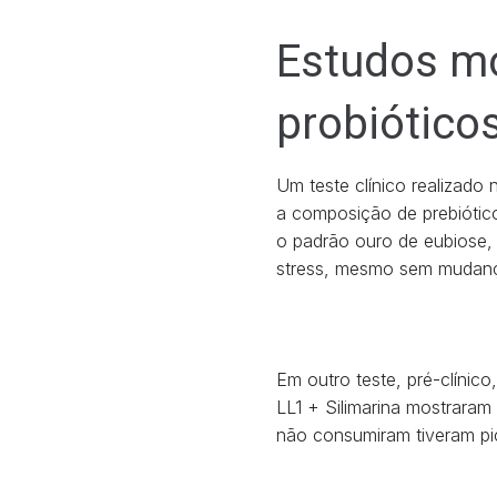
Estudos mo
probiótico
Um teste clínico realizado
a composição de prebióti
o padrão ouro de eubiose,
stress, mesmo sem mudança
Em outro teste, pré-clíni
LL1 + Silimarina mostraram
não consumiram tiveram p