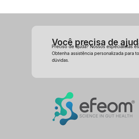
Você precisa de aju
Preciso de ajuda? Nossos especialistas es
Obtenha assistência personalizada para t
dúvidas.