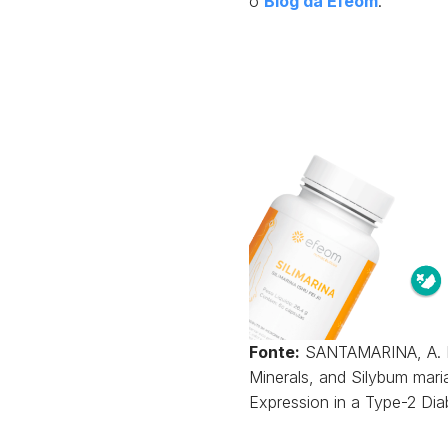
o
Blog da Efeom
.
Fonte:
SANTAMARINA, A. 
Minerals, and Silybum mari
Expression in a Type-2 Diab