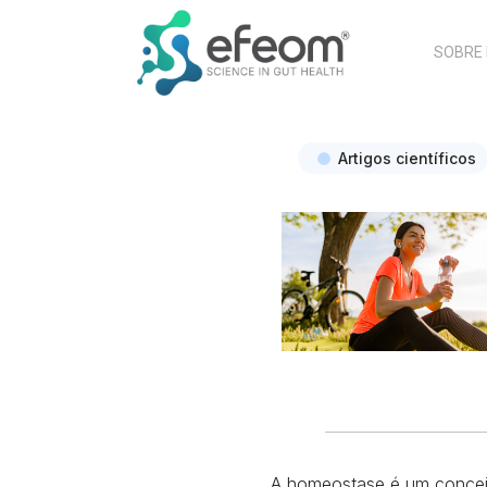
SOBRE
Artigos científicos
A homeostase é um conceit