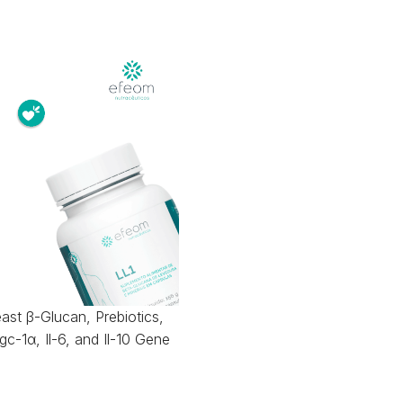
ast β-Glucan, Prebiotics,
c-1α, Il-6, and Il-10 Gene