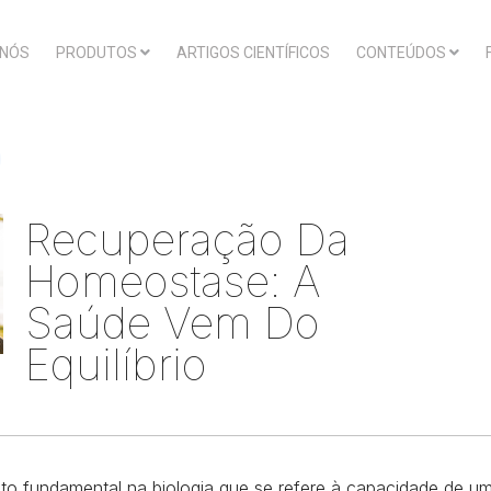
 NÓS
PRODUTOS
ARTIGOS CIENTÍFICOS
CONTEÚDOS
Recuperação Da
Homeostase: A
Saúde Vem Do
Equilíbrio
o fundamental na biologia que se refere à capacidade de u