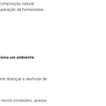
 composição natural
ecuperação da homeostase
rciona um ambiente
nir doenças e desfrutar de
r novos conteúdos, acesse