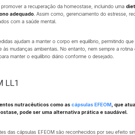
e promover a recuperação da homeostase, incluindo uma
die
 sono adequado
. Assim como, gerenciamento do estresse, r
dados com a saúde mental.
edidas ajudam a manter o corpo em equilíbrio, permitindo que
te às mudanças ambientais. No entanto, nem sempre a rotina 
ara manter o equilíbrio diário conforme o desejado.
M LL1
mentos nutracêuticos como as
cápsulas EFEOM
, que at
stase, pode ser uma alternativa prática e saudável.
es das cápsulas EFEOM são reconhecidos por seu efeito sin