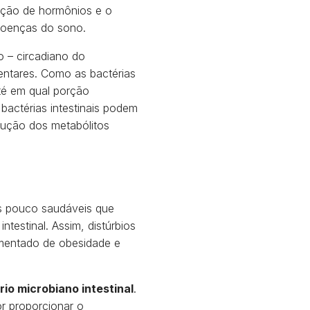
ução de hormônios e o
 doenças do sono.
o – circadiano do
mentares. Como as bactérias
até em qual porção
bactérias intestinais podem
ução dos metabólitos
es pouco saudáveis que
testinal. Assim, distúrbios
umentado de obesidade e
io microbiano intestinal
.
or proporcionar o