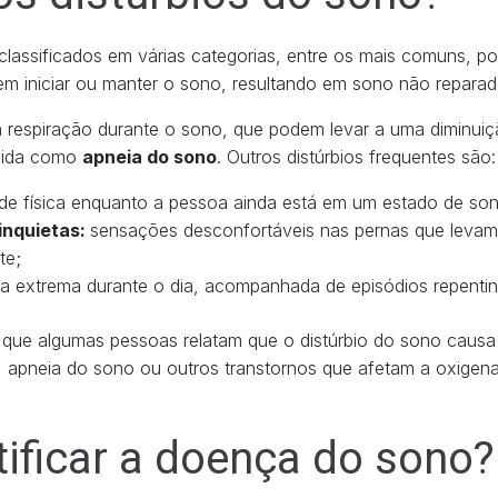
 classificados em várias categorias, entre os mais comuns, 
 em iniciar ou manter o sono, resultando em sono não reparad
a respiração durante o sono, que podem levar a uma diminuiçã
cida como
apneia do sono
. Outros distúrbios frequentes são:
ade física enquanto a pessoa ainda está em um estado de so
inquietas:
sensações desconfortáveis nas pernas que leva
te;
a extrema durante o dia, acompanhada de episódios repenti
r que algumas pessoas relatam que o distúrbio do sono causa
, apneia do sono ou outros transtornos que afetam a oxigen
ificar a doença do sono?