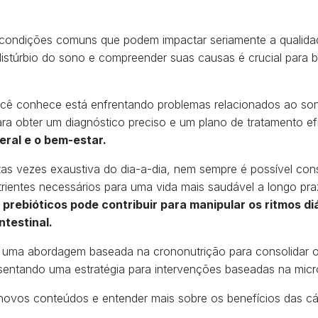
 condições comuns que podem impactar seriamente a qualidad
 distúrbio do sono e compreender suas causas é crucial para 
ê conhece está enfrentando problemas relacionados ao son
ara obter um diagnóstico preciso e um plano de tratamento ef
eral e o bem-estar.
tas vezes exaustiva do dia-a-dia, nem sempre é possível con
rientes necessários para uma vida mais saudável a longo pr
prebióticos pode contribuir para manipular os ritmos di
ntestinal.
ma abordagem baseada na crononutrição para consolidar os
resentando uma estratégia para intervenções baseadas na micr
novos conteúdos e entender mais sobre os benefícios das c