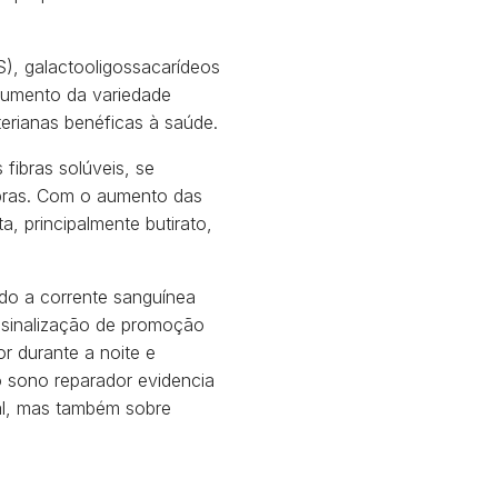
S), galactooligossacarídeos
aumento da variedade
erianas benéficas à saúde.
fibras solúveis, se
fibras. Com o aumento das
a, principalmente butirato,
ndo a corrente sanguínea
a sinalização de promoção
r durante a noite e
o sono reparador evidencia
al, mas também sobre