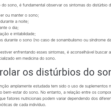
bio do sono, é fundamental observar os sintomas do distúrbio 
er ou manter o sono;
durante a noite;
nte o dia;
ção e irritabilidade;
os durante o sono (no caso de sonambulismo ou síndrome das
estiver enfrentando esses sintomas, é aconselhável buscar 
cializado em medicina do sono.
olar os distúrbios do so
nção amplamente estudada tem sido o uso de suplementos nu
no bem-estar do sono. No entanto, a relação entre os compon
ue fatores nutricionais podem variar dependendo dos diferen
ióticas de cada indivíduo.