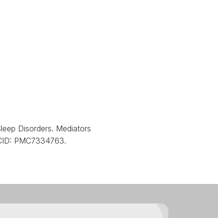
leep Disorders. Mediators
MCID: PMC7334763.
a nossos produtos