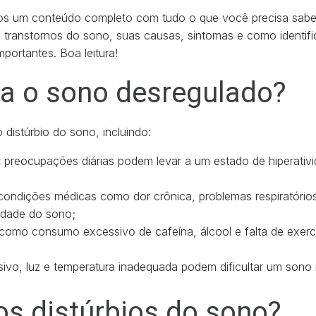
s um conteúdo completo com tudo o que você precisa saber
de transtornos do sono, suas causas, sintomas e como identi
portantes. Boa leitura!
a o sono desregulado?
 distúrbio do sono, incluindo:
:
preocupações diárias podem levar a um estado de hiperativi
ondições médicas como dor crônica, problemas respiratórios
lidade do sono;
 como consumo excessivo de cafeína, álcool e falta de exercí
ivo, luz e temperatura inadequada podem dificultar um sono 
os distúrbios do sono?