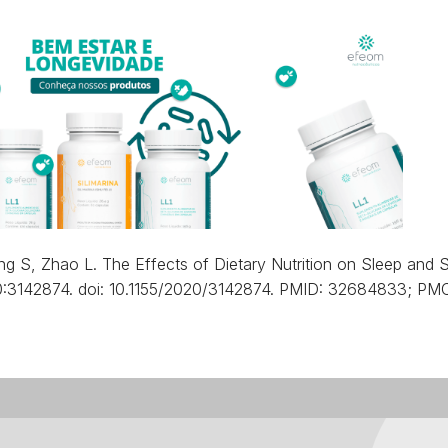
 S, Zhao L. The Effects of Dietary Nutrition on Sleep and S
0:3142874. doi: 10.1155/2020/3142874. PMID: 32684833; P
Conheç