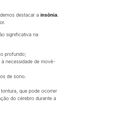
podemos destacar a
insônia
.
or.
o significativa na
no profundo;
m à necessidade de movê-
nos de sono.
 tontura, que pode ocorrer
ação do cérebro durante a