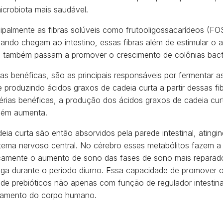
crobiota mais saudável.
cipalmente as fibras solúveis como frutooligossacarídeos (FO
ando chegam ao intestino, essas fibras além de estimular o 
al, também passam a promover o crescimento de colônias bact
s benéficas, são as principais responsáveis por fermentar as 
e produzindo ácidos graxos de cadeia curta a partir dessas 
térias benéficas, a produção dos ácidos graxos de cadeia curt
bém aumenta.
eia curta são então absorvidos pela parede intestinal, atingi
stema nervoso central. No cérebro esses metabólitos fazem 
icamente o aumento de sono das fases de sono mais reparado
iga durante o período diurno. Essa capacidade de promover 
de prebióticos não apenas com função de regulador intestin
onamento do corpo humano.