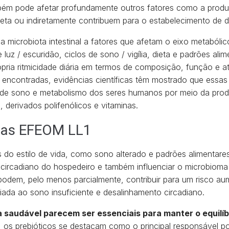
mbém pode afetar profundamente outros fatores como a prod
ireta ou indiretamente contribuem para o estabelecimento de
a microbiota intestinal a fatores que afetam o eixo metabólic
luz / escuridão, ciclos de sono / vigília, dieta e padrões ali
ópria ritmicidade diária em termos de composição, função e 
 encontradas, evidências científicas têm mostrado que essas 
 de sono e metabolismo dos seres humanos por meio da prod
 derivados polifenólicos e vitaminas.
ulas EFEOM LL1
s do estilo de vida, como sono alterado e padrões alimentar
circadiano do hospedeiro e também influenciar o microbioma in
podem, pelo menos parcialmente, contribuir para um risco a
ada ao sono insuficiente e desalinhamento circadiano.
saudável parecem ser essenciais para manter o equilíbr
a, os prebióticos se destacam como o principal responsável p