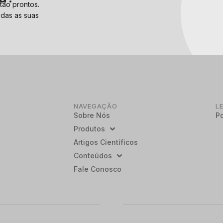
tão prontos.
odas as suas
NAVEGAÇÃO
L
Sobre Nós
Po
Produtos
Artigos Científicos
Conteúdos
Fale Conosco