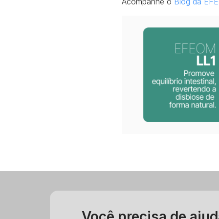
Acompanhe o
Blog da EF
Você precisa de aju