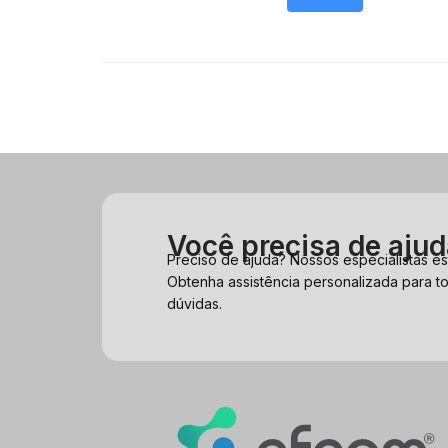
Você precisa de aju
Preciso de ajuda? Nossos especialistas es
Obtenha assistência personalizada para t
dúvidas.