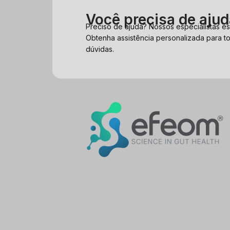
Você precisa de aju
Preciso de ajuda? Nossos especialistas es
Obtenha assistência personalizada para t
dúvidas.