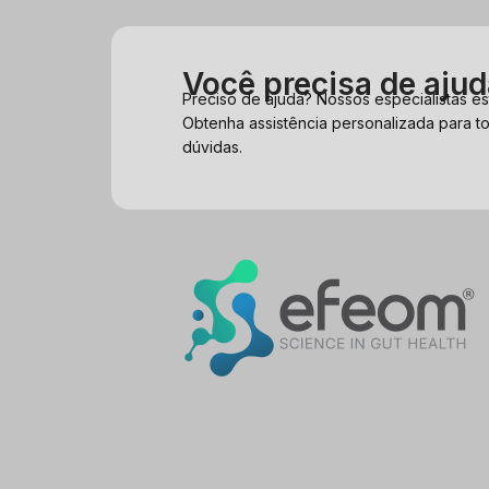
Você precisa de aju
Preciso de ajuda? Nossos especialistas es
Obtenha assistência personalizada para t
dúvidas.