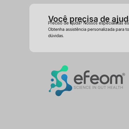
Você precisa de aju
Preciso de ajuda? Nossos especialistas es
Obtenha assistência personalizada para t
dúvidas.