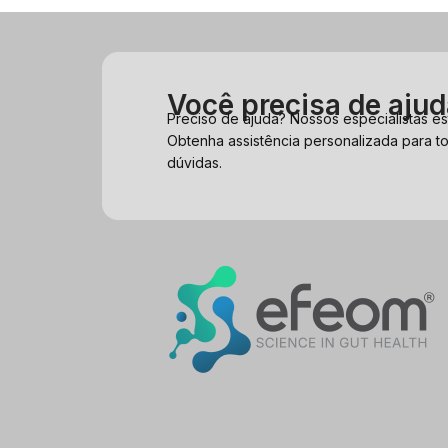
Você precisa de aju
Preciso de ajuda? Nossos especialistas es
Obtenha assistência personalizada para t
dúvidas.